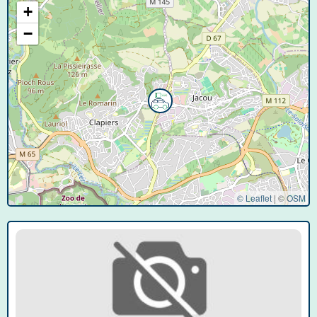
+
−
© Leaflet
|
©
OSM