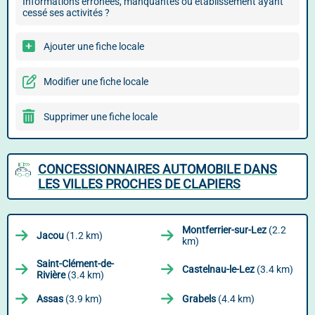
Informations erronées, manquantes ou établissement ayant
cessé ses activités ?
Ajouter une fiche locale
Modifier une fiche locale
Supprimer une fiche locale
CONCESSIONNAIRES AUTOMOBILE DANS
LES VILLES PROCHES DE CLAPIERS
Montferrier-sur-Lez
(2.2
Jacou
(1.2 km)
km)
Saint-Clément-de-
Castelnau-le-Lez
(3.4 km)
Rivière
(3.4 km)
Assas
(3.9 km)
Grabels
(4.4 km)