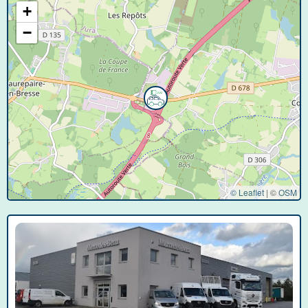
+
−
© Leaflet
|
©
OSM