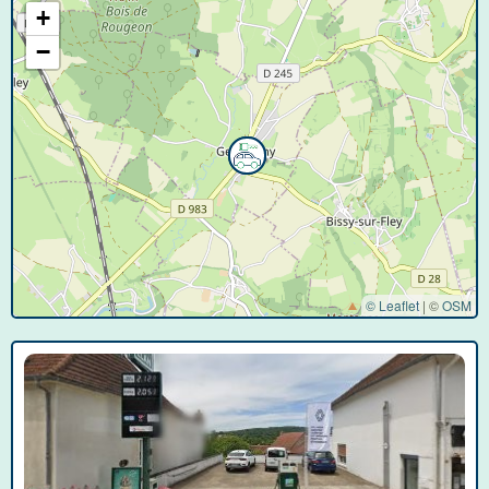
+
−
© Leaflet
|
©
OSM